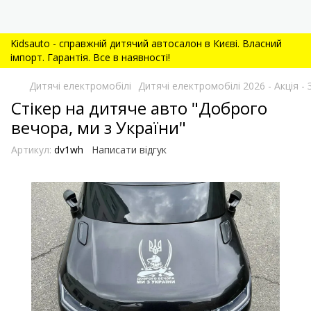
Kidsauto - справжній дитячий автосалон в Києві. Власний
імпорт. Гарантія. Все в наявності!
Дитячі електромобілі
Дитячі електромобілі 2026 - Акція
Стікер на дитяче авто "Доброго
вечора, ми з України"
Артикул:
dv1wh
Написати відгук