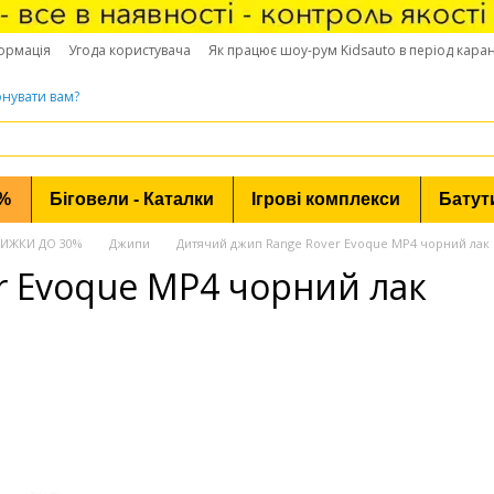
ормація
Угода користувача
Як працює шоу-рум Kidsauto в період кара
нувати вам?
0%
Біговели - Каталки
Ігрові комплекси
Батут
 ЗНИЖКИ ДО 30%
Джипи
Дитячий джип Range Rover Evoque MP4 чорний лак
r Evoque MP4 чорний лак