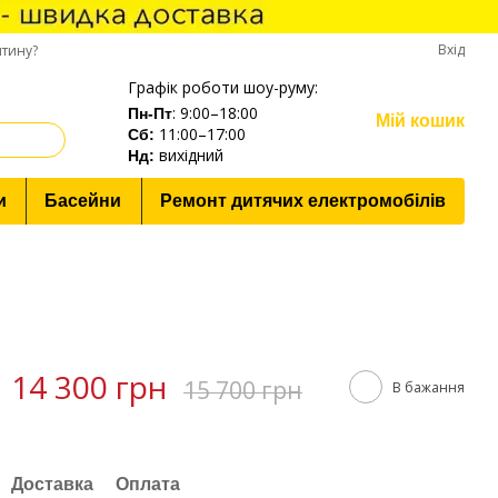
Вхід
нтину?
Графік роботи шоу-руму:
: 9:00–18:00
Пн-Пт
Мій кошик
11:00–17:00
Cб:
вихідний
Нд:
и
Басейни
Ремонт дитячих електромобілів
14 300 грн
15 700 грн
В бажання
Доставка
Оплата