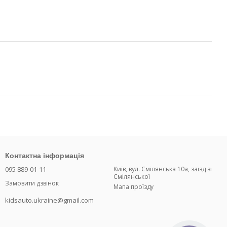
Контактна інформація
095 889-01-11
Київ, вул. Смілянська 10а, заїзд зі
Смілянської
Замовити дзвінок
Мапа проїзду
kidsauto.ukraine@gmail.com