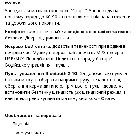
колеса.
Заводиться машинка кнопкою “Старт”. Запас ходу на
повному заряді до 60-90 хв в залежності від навантаження
та дорожнього покриття.
забезпечить м'яке
Комфорт
сидіння з еко-шкіри та пасок
Двері відкриваються.
безпеки.
додасть впевненості при водінні в
Яскрава LED-оптика,
вечірній час. Музику в дорозі забезпечить MP3-плеер з
USB/AUX. Передбачено і індикатор заряду батареї.
Водійське управління + пульт.
За допомогою пульта
Пульт управління Bluetooth 2,4G.
батьки можуть обирати напрямок руху, незалежно від
обертання керма дитиною. Крім цього, пульт дозволяє
встановити безпечну швидкість (3х-швидкісний режим) і
навіть екстрено зупинити машину кнопкою
«Стоп».
Особливості та переваги:
Ліцензія
Преміум якість