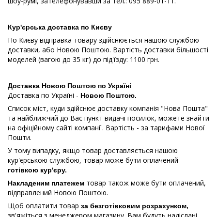
шоу-румі, зателефонувавши за тел.: 095 889-01-11.
Кур'єрська доставка по Києву
По Києву відправка товару здійснюється нашою службою
доставки, або Новою Поштою. Вартість доставки більшості
моделей (вагою до 35 кг) до під'їзду: 1100 грн.
Доставка Новою Поштою по Україні
Доставка по Україні -
Новою Поштою.
Список міст, куди здійснює доставку компанія "Нова Пошта"
та найближчий до Вас пункт видачі посилок, можете знайти
на офіційному сайті компанії. Вартість - за тарифами Нової
Пошти.
У тому випадку, якщо товар доставляється нашою
кур'єрською службою, товар може бути оплачений
готівкою кур'єру.
товар також може бути оплачений,
Накладеним платежем
відправлений Новою Поштою.
Щоб оплатити товар
за безготівковим розрахунком,
зв'яжіться з менеджером магазину. Вам будуть надіслані