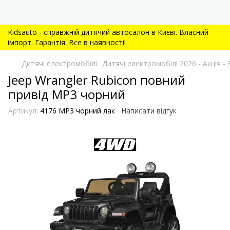
Kidsauto - справжній дитячий автосалон в Києві. Власний
імпорт. Гарантія. Все в наявності!
Дитячі електромобілі
Дитячі електромобілі 2026 - Акція
Jeep Wrangler Rubicon повний
привід MP3 чорний
Артикул:
4176 MP3 чорний лак
Написати відгук