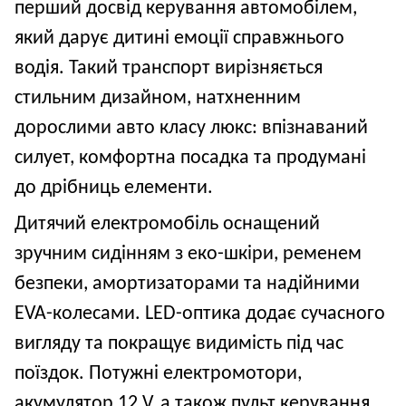
перший досвід керування автомобілем,
який дарує дитині емоції справжнього
водія. Такий транспорт вирізняється
стильним дизайном, натхненним
дорослими авто класу люкс: впізнаваний
силует, комфортна посадка та продумані
до дрібниць елементи.
Дитячий електромобіль оснащений
зручним сидінням з еко
-
шкіри, ременем
безпеки, амортизаторами та надійними
EVA-колесами. LED-оптика додає сучасного
вигляду та покращує видимість під час
поїздок. Потужні електромотори,
акумулятор
12
V, а також пульт керування