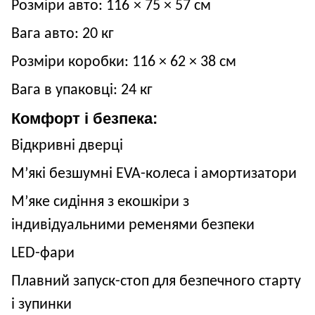
Розміри авто:
116
×
75
×
57
см
Вага авто:
20
кг
Розміри коробки:
116
×
62
×
38
см
Вага в упаковці:
24
кг
Комфорт і безпека:
Відкривні дверці
М’які безшумні EVA-колеса і амортизатори
М’яке сидіння з екошкіри з
індивідуальними ременями безпеки
LED-фари
Плавний запуск-стоп для безпечного старту
і зупинки