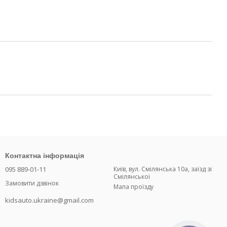
Контактна інформація
095 889-01-11
Київ, вул. Смілянська 10а, заїзд зі
Смілянської
Замовити дзвінок
Мапа проїзду
kidsauto.ukraine@gmail.com