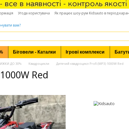
ормація
Угода користувача
Як працює шоу-рум Kidsauto в період кара
нувати вам?
0%
Біговели - Каталки
Ігрові комплекси
Батут
 ЗНИЖКИ ДО 30%
Квадроцикли
Дитячий квадроцикл Profi (MP3) 1000W Red
 1000W Red