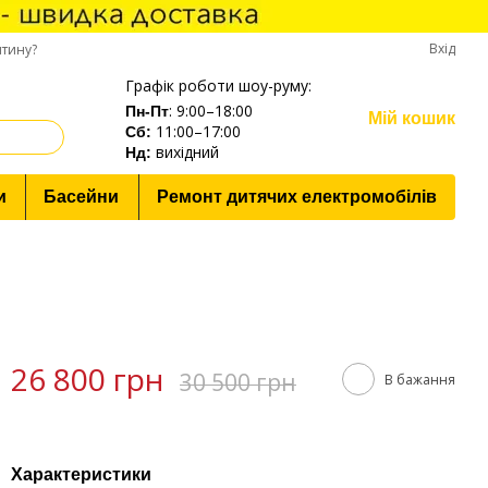
Вхід
нтину?
Графік роботи шоу-руму:
: 9:00–18:00
Пн-Пт
Мій кошик
11:00–17:00
Cб:
вихідний
Нд:
и
Басейни
Ремонт дитячих електромобілів
26 800 грн
30 500 грн
В бажання
Характеристики