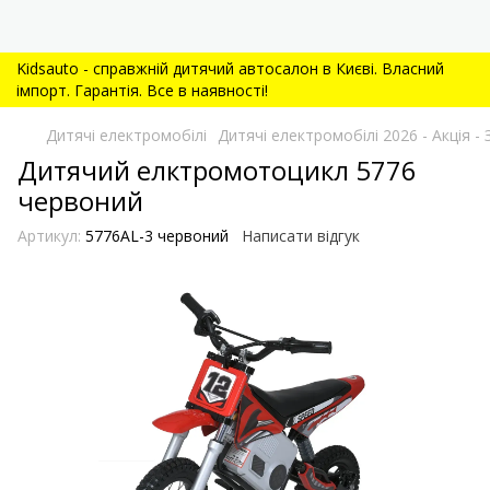
Kidsauto - справжній дитячий автосалон в Києві. Власний
імпорт. Гарантія. Все в наявності!
Дитячі електромобілі
Дитячі електромобілі 2026 - Акція
Дитячий елктромотоцикл 5776
червоний
Артикул:
5776AL-3 червоний
Написати відгук