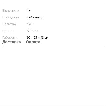
Вік дитини
1+
Швидкість
2–4 км/год
Вольтаж
12В
Бренд
Kidsauto
Габарити
99 × 55 × 43 см
Доставка
Оплата