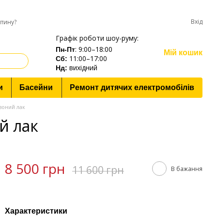
Вхід
нтину?
Графік роботи шоу-руму:
: 9:00–18:00
Пн-Пт
Мій кошик
11:00–17:00
Cб:
вихідний
Нд:
и
Басейни
Ремонт дитячих електромобілів
воний лак
й лак
8 500 грн
11 600 грн
В бажання
Характеристики