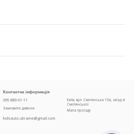
Контактна інформація
095 889-01-11
Київ, вул. Смілянська 10а, заїзд зі
Смілянської
Замовити дзвінок
Мапа проїзду
kidsauto.ukraine@gmail.com