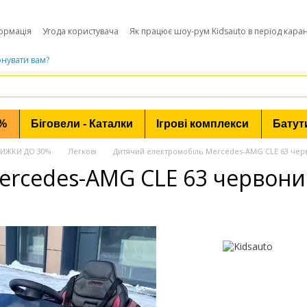
ормація
Угода користувача
Як працює шоу-рум Kidsauto в період кара
нувати вам?
0%
Біговели - Каталки
Ігрові комплекси
Батут
 ЗНИЖКИ ДО 30%
Легкові
Дитячий електромобіль Mercedes-AMG CLE 63 чер
ercedes-AMG CLE 63 червони