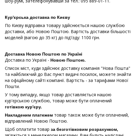
шоу-румі, зателефонувавши за тел.: 095 889-01-11.
Кур'єрська доставка по Києву
По Києву відправка товару здійснюється нашою службою
доставки, або Новою Поштою. Вартість доставки більшості
моделей (вагою до 35 кг) до під'їзду: 1100 грн.
Доставка Новою Поштою по Україні
Доставка по Україні -
Новою Поштою.
Список міст, куди здійснює доставку компанія "Нова Пошта"
та найближчий до Вас пункт видачі посилок, можете знайти
на офіційному сайті компанії. Вартість - за тарифами Нової
Пошти.
У тому випадку, якщо товар доставляється нашою
кур'єрською службою, товар може бути оплачений
готівкою кур'єру.
товар також може бути оплачений,
Накладеним платежем
відправлений Новою Поштою.
Щоб оплатити товар
за безготівковим розрахунком,
зв'яжіться з менеджером магазину. Вам будуть надіслані