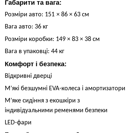
Габарити та вага:
Розміри авто:
151
× 8
6
×
63
см
Вага авто: 36
кг
Розміри коробки:
149
× 83
×
38
см
Вага в упаковці: 44
кг
Комфорт і безпека:
Відкривні дверці
М’які безшумні EVA-колеса і амортизатори
М’яке сидіння з екошкіри з
індивідуальними ременями безпеки
LED-фари