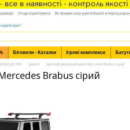
ормація
Угода користувача
Як працює шоу-рум Kidsauto в період кара
нувати вам?
0%
Біговели - Каталки
Ігрові комплекси
Батут
 ЗНИЖКИ ДО 30%
Джипи
Дитячий двомісний джип Mercedes Brabus сірий
ercedes Brabus сірий