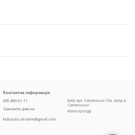
Контактна інформація
095 889-01-11
Київ, вул. Смілянська 10а, заїзд зі
Смілянської
Замовити дзвінок
Мапа проїзду
kidsauto.ukraine@gmail.com