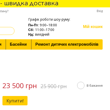
Вхід
нтину?
Графік роботи шоу-руму:
: 9:00–18:00
Пн-Пт
Мій кошик
11:00–17:00
Cб:
вихідний
Нд:
и
Басейни
Ремонт дитячих електромобілів
23 500 грн
25 900 грн
В бажання
Купити!