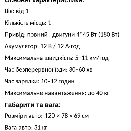
Основні характеристики:
Вік: від
1
Кількість місць:
1
Привід:
повний
,
двигуни
4*45
Вт (
180
Вт)
Акумулятор:
12
В / 12
А·год
Максимальна швидкість: 5–11
км/год
Час безперервної їзди:
3
0–60 хв
Час зарядки: 10–12 годин
Максимальне навантаження: до 4
0
кг
Габарити та вага:
120
Розміри авто:
× 78
× 69
см
Вага авто: 31
кг