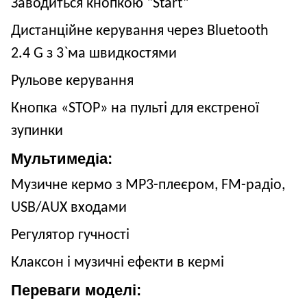
Заводиться кнопкою “Start”
Дистанційне керування через Bluetooth
2.4 G з 3
`
ма швидкостями
Рульове керування
Кнопка «STOP» на пульті для екстреної
зупинки
Мультимедіа:
Музичне кермо з MP3-плеєром, FM-радіо,
USB/AUX входами
Регулятор гучності
Клаксон і музичні ефекти в кермі
Переваги моделі: