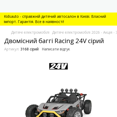
Kidsauto - справжній дитячий автосалон в Києві. Власний
імпорт. Гарантія. Все в наявності!
Дитячі електромобілі
Дитячі електромобілі 2026 - Акція
Двомісний баггі Racing 24V сірий
Артикул:
3168 сірий
Написати відгук