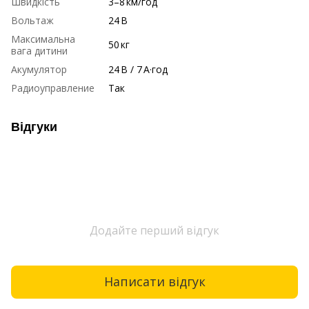
Швидкість
3–8 км/год
Вольтаж
24 В
Максимальна
50 кг
вага дитини
Акумулятор
24 В / 7 А·год
Радиоуправление
Так
Відгуки
Додайте перший відгук
Написати відгук