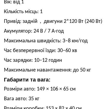
Вік: від
1
Кількість місць:
1
Привід:
задній
,
двигуни
2*120
Вт (
240
Вт)
Акумулятор:
24
В /
7
А·год
Максимальна швидкість:
3
–
8
км/год
Час безперервної їзди:
3
0–60 хв
Час зарядки: 10–12 годин
Максимальне навантаження: до
50
кг
Габарити та вага:
Розміри авто:
149
×
106
×
65
см
Вага авто:
35
кг
Розміри коробки:
153
×
82
×
40
см