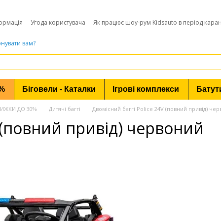
ормація
Угода користувача
Як працює шоу-рум Kidsauto в період кара
нувати вам?
0%
Біговели - Каталки
Ігрові комплекси
Батут
 ЗНИЖКИ ДО 30%
Дитячі баггі
Двомісний баггі Police 24V (повний привід) че
V (повний привід) червоний