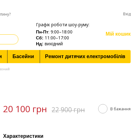
Вхід
нтину?
Графік роботи шоу-руму:
: 9:00–18:00
Пн-Пт
Мій кошик
11:00–17:00
Cб:
вихідний
Нд:
и
Басейни
Ремонт дитячих електромобілів
рвоний
20 100 грн
22 900 грн
В бажання
Характеристики