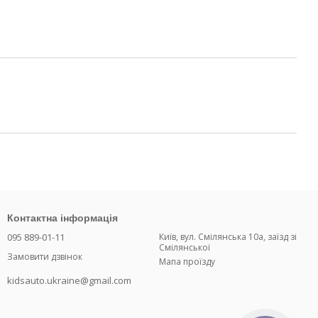
Контактна інформація
095 889-01-11
Київ, вул. Смілянська 10а, заїзд зі
Смілянської
Замовити дзвінок
Мапа проїзду
kidsauto.ukraine@gmail.com