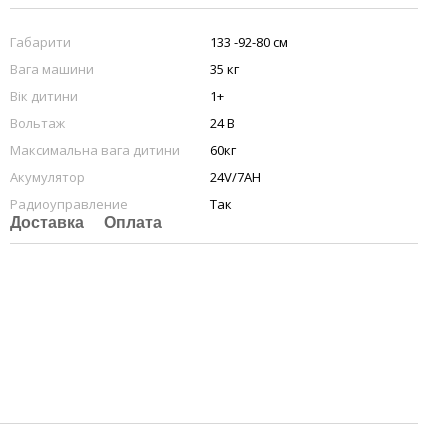
Габарити
133 -92-80 см
Вага машини
35 кг
Вік дитини
1+
Вольтаж
24 В
Максимальна вага дитини
60кг
Акумулятор
24V/7AH
Радиоуправление
Так
Доставка
Оплата