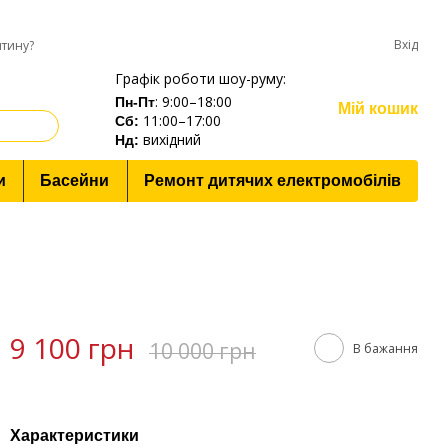
Вхід
нтину?
Графік роботи шоу-руму:
: 9:00–18:00
Пн-Пт
Мій кошик
11:00–17:00
Cб:
вихідний
Нд:
и
Басейни
Ремонт дитячих електромобілів
9 100 грн
10 000 грн
В бажання
Характеристики