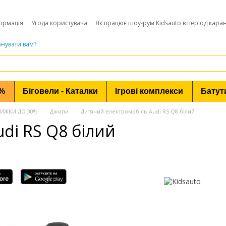
ормація
Угода користувача
Як працює шоу-рум Kidsauto в період кара
нувати вам?
0%
Біговели - Каталки
Ігрові комплекси
Батут
 ЗНИЖКИ ДО 30%
Джипи
Дитячий електромобіль Audi RS Q8 білий
di RS Q8 білий