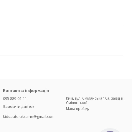
Контактна інформація
095 889-01-11
Київ, вул. Смілянська 10а, заїзд зі
Смілянської
Замовити дзвінок
Мапа проїзду
kidsauto.ukraine@gmail.com